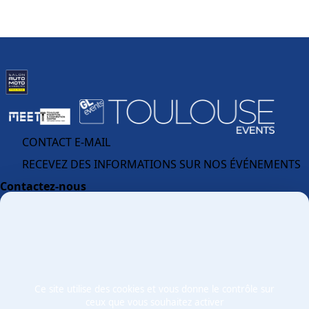
Facebook
Instagram
Linkedin
Youtube
Tikt
CONTACT E-MAIL
RECEVEZ DES INFORMATIONS SUR NOS ÉVÉNEMENTS
Contactez-nous
MEETT, Parc des Expositions, Centre de Conventions &
Congrès Concorde Avenue
31840 - Aussonne
France
Ce site utilise des cookies et vous donne le contrôle sur
ceux que vous souhaitez activer
Mentions légales